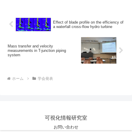
ライン開催, (2021), B044 (3 pages). 関西
電力によ...
Effect of blade profile on the efficiency of
a waterfall cross-flow hydro turbine
Mass transfer and velocity
measurements in T-junction piping
system
ホーム
学会発表
可視化情報研究室
お問い合わせ