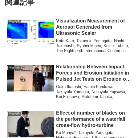
関連記事
Visualization Measurement of
学会発表
Aerosol Generated from
Ultrasonic Scaler
Kota Kato, Takayuki Yamagata, Naoki
Takahashi, Syuhei Mineo, Koichi Tabeta,
The Eighteenth International Conference
of F...
Relationship Between Impact
学会発表
Forces and Erosion Initiation in
Pulsed Jet Tests on Erosion of
Wind Turbine Blades
Gaku Ikarashi, Haruki Furukawa,
Takayuki Yamagta, Nobuyuki Fujisawa,
Kei Fujisawa, Motofumi Tanaka,
Relationship Between...
Effect of number of blades on
学会発表
the performance of a waterfall
cross-flow hydro-turbine
Ko Moriya*, Takayuki Yamagata,
Nobuyuki Fujisawa, Effect of number of