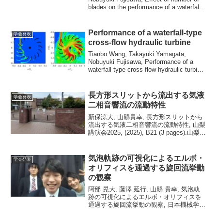
blades on the performance of a waterfall
cross-flo...
Performance of a waterfall-type
学会発表
cross-flow hydraulic turbine
Tianbo Wang, Takayuki Yamagata,
Nobuyuki Fujisawa, Performance of a
waterfall-type cross-flow hydraulic turbine,
The Eig...
長方形スリットから流出する気液
学会発表
二相音響流の流動特性
新保涼大, 山縣貴幸, 長方形スリットから
流出する気液二相音響流の流動特性, 山梨
講演会2025, (2025), B21 (3 pages).山梨大
学で開催された、山梨講演会2025に参加
してきました。テーマは「長方形スリッ
トから流出する...
気泡軌跡の可視化によるエルボ・
学会発表
オリフィスを通過する旋回流挙動
の観察
阿部 晃大, 藤澤 延行, 山縣 貴幸, 気泡軌
跡の可視化によるエルボ・オリフィスを
通過する旋回流挙動の観察, 日本機械学会
北陸信越支部 第58期総会・講演会, オン